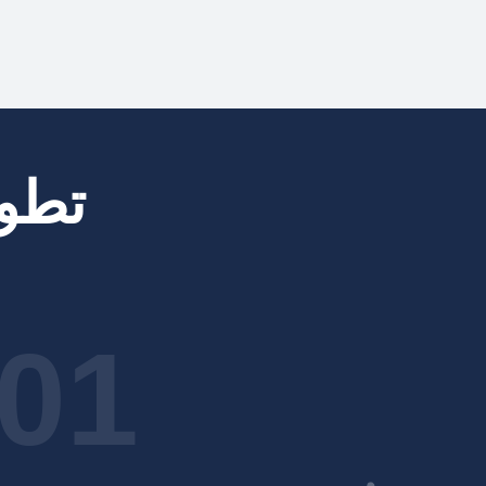
تطو
01