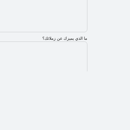
ما الذي يميزك عن زملائك؟
ما هي خطتك المهنية خلال عامين؟