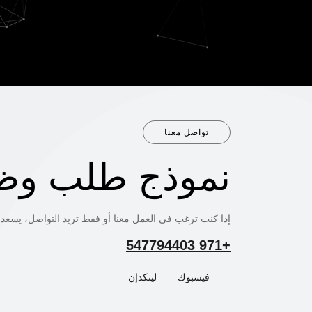
تواصل معنا
نموذج طلب وظ
إذا كنت ترغب في العمل معنا أو فقط تريد التواصل، يسعد
+971 547794403
فيسبوك
لينكدإن