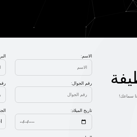
الاسم:
البر
يفة
رقم الجوال:
رقم 
نا سماعك!
تاريخ الميلاد:
الج